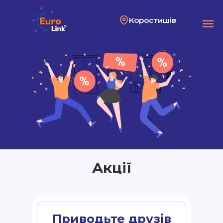
Коростишів
Акції
Приводьте друзів